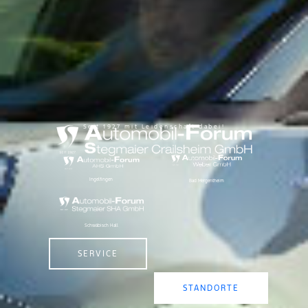
Seit 1927 mit Leidenschaft dabei!
Ingelfingen
Bad Mergentheim
Schwäbisch Hall
SERVICE
STANDORTE