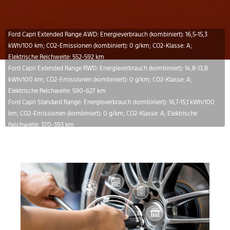
Ford Capri Extended Range AWD: Energieverbrauch (kombiniert): 16,5-15,3
kWh/100 km; CO2-Emissionen (kombiniert): 0 g/km; CO2-Klasse: A;
Elektrische Reichweite: 552-592 km
Ford Capri Extended Range RWD: Energieverbrauch (kombiniert): 14,8-13,8
kWh/100 km; CO2-Emissionen (kombiniert): 0 g/km; CO2-Klasse: A;
Elektrische Reichweite: 590-627 km
Ford Capri Standard Range: Energieverbrauch (kombiniert): 16,7-15,1 kWh/100
km; CO2-Emissionen (kombiniert): 0 g/km; CO2-Klasse: A; Elektrische
Reichweite: 370-393 km