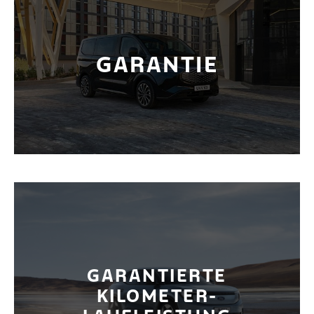
24 Monate
Gebraucht-
GARANTIE
Fahrzeug Garantie
Wir prüfen die Kilometer-
GARANTIERTE
laufleistung für ein
KILOMETER-
langlebiges Fahrerlebnis