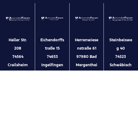
Haller Str.
Eichendorffs
Herrenwiese
Steinbeiswe
208
traße 15
nstraße 61
g 40
74564
74653
97980 Bad
74523
Crailsheim
Ingelfingen
Mergenthei
Schwäbisch
m
Hall